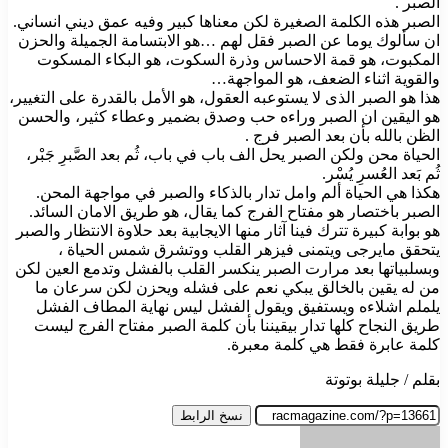
الصبر .
الصبر هذه الكلمة الصغيرة لكن معناها كبير وفيه عمق ديني انساني.
ان سألوك يوما عن الصبر فقل لهم …هو الابتسامة الجميلة والحزن
المكبوت، هو قمة الاحساس وذرة السكوت، هو البكاء المسكوت
والقوية اثناء الضعف، هو المواجهة…
هذا هو الصبر الذى لا يستوعبه العقول، هو الأمل بالقدرة على التغيير،
هو اليقين ان الصبر وراءه حب وصدق بضمير وعطاء كثير، والحسن
الظن بالله بأن بعد الصبر فرج .
الحياة محن ولكن الصبر يحل الف باب في باب، ثُم بعد الصَّبرِ جَبْر،
ثُم بَعد العُسرِ يُسْر.
هكذا هي الحياة ألم وامل تدار بالذكاء والصبر في مواجهة المحن.
الصبر باختصار هو مفتاح الفرج كما يقال، هو طريق الامان السائد.
هو بوابة كبيرة تترك فينا آثار منها الايجابية بعد حلاوة الانتظار والصبر
يتحقق مايرجى ويتمنى فيزهر القلب ووتشرق شمس الحياة ،
وبسلبياتها بعد مرارت الصبر ينكسر القلب بالفشل وتدمع العين لكن
من له يقين بالخالق يبكي نعم على فشله ويحزن لكن سرعان ما
يلملم اشلاءه ويستفيق ويقول الفشل ليس نهاية المطاف الفشل
طريق النجاح كلها تدار بيقيننا بأن كلمة الصبر مفتاح الفرج ليست
كلمة عابرة فقط هي كلمة معبرة.
بقلم / جليلة بوتوتة
نسخ الرابط