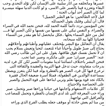
عسرها وماتخلفه من اثار سلبية على الإنسان لكن توّلد التحدي وحب
البقاء وتعززه فينا بالصبر على الاسى، و لو كانت الدنيا سهلة ميسـرة
لما كان الصبر أحد أبواب الجنة ؛
قيل لأحد الصّالحين: ما هو الصّبر الجميل؟
قال: أن تُبتلى وقلبك يقول الحمدلله
نحن المؤمنين نردد دائما كلمة الحمد لله، فنحن نحمد الله في السراء
والضراء، و النفس تبكي على نفسها من نفسها و لكن الصبر لها فــــ
لعل من خلق السماء يحلها ..فكل مايحصل لنا هو مقدر من السماء
فحياتنا كلها بيد الله سبحانه،
يقال أن التعامُل معَ البشر بمُختلف عقلياتهم وأطباعهُم وأخلاقهُم
يحتاج إلى صبرْ طويل وأحياناً غباء مُتعمد، لتحيا وتعيش بسلام يجب
ان لا تحمل نفسك فوق طاقتها، يقول على ابن أبي طالب رضي الله
عنه: “الصبر صبران؛ صبر على ماتكره، وصبر عما تحب.
فنحن البشر باختلاف انتمائتنا لدينا مقومات الصبر لكن كل فرد لديه
بدرجات متفاوتة، حيث تدخل فيها التربية والعقيدة والثقافة التى
ترعرع فيها كل فرد، الصبر هو بالفطرة يولد فينا لكن يتعزز ويصقل
بمساعدة الوالدين في الطفولة، فمثلا أسرة ضعيفة الحال فقيرة
بالكاد تجد قوة يومها تعلم وتربي ابناءها على قوة التحمل والصبر
على الخصاصة والاحتياج.
كل علامات الاستفهام واجابتها في حياتنا وراءها صبر وتحمل، صبر
وراء حب المعرفة التي تلد لدى الإنسان بالفطرة وتحمل للمصاعب
والعراقيل التي تواجهنا.
من منا لم يعش حادثة أو موقف جعله يطلب الفرج الذي وراءه