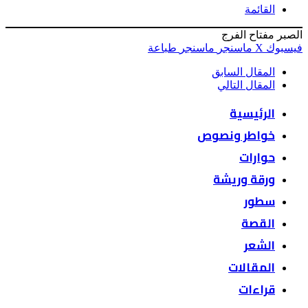
القائمة
الصبر مفتاح الفرج
فيسبوك
‫X
ماسنجر
ماسنجر
طباعة
المقال السابق
المقال التالي
الرئيسية
خواطر ونصوص
حوارات
ورقة وريشة
سطور
القصة
الشعر
المقالات
قراءات