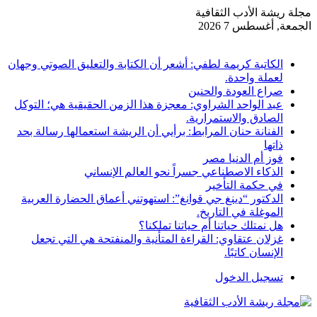
مجلة ريشة الأدب الثقافية
الجمعة, أغسطس 7 2026
أخبار عاجلة
الكاتبة كريمة لطفي: أشعر أن الكتابة والتعليق الصوتي وجهان
لعملة واحدة.
صراع العودة والحنين
عبد الواحد الشراوي: معجزة هذا الزمن الحقيقية هي؛ التوكل
الصادق والاستمرارية.
الفنانة حنان المرابط: برأيي أن الريشة استعمالها رسالة بحد
ذاتها
فوز أم الدنيا مصر
الذكاء الاصطناعي جسراً نحو العالم الإنساني
في حكمة التأخير
الدكتور “دينغ جي قوانغ”: استهوتني أعماق الحضارة العربية
الموغلة في التاريخ.
هل نمتلك حياتنا أم حياتنا تملكنا؟
غزلان عتقاوي: القراءة المتأنية والمنفتحة هي التي تجعل
الإنسان كاتبًا.
تسجيل الدخول