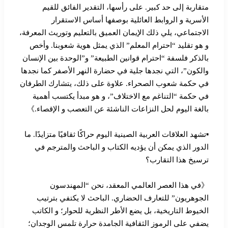
متقاربة إلى حد كبير. على رأسها، التقدير الفائق للقيم
الأسرية و الروابط العائلية بوصفها أساس الاستقرار
الاجتماعي، يلي ذلك الإيمان العميق بالتعليم وتوريث المعرفة،
و هو تقليد “احترام المعلم” الذي يمثل هوية شعوبنا. وأخص
بالذكر فلسفة “احترام قوانين الطبيعة” و”الوحدة بين الإنسان
والكون”، التي نجدها جلية في حضارة النهر الأصفر كما نجدها
في حكمة شعوب الصحراء. علاوة على ذلك، يتشارك الطرفان
في حكمة “التناغم مع الاختلاف”، و هو مبدأ يكتسب أهمية
بالغة اليوم لحل النزاعات الناشئة عن التعصب و الإقصاء.》
▪︎تشهد العلاقات العربية الصينية اليوم حراكًا ثقافيًا متزايدًا. ما
الدور الذي يمكن أن يؤديه الكتاب و الباحث والمترجم في
ترسيخ هذا التقارب؟
《في هذا العصر العالمي المعقد، نحن “المهندسون
الجوهريون” للتعارف الحضاري. الباحث لا يكتفي بترتيب
الخيوط التاريخية، بل يضع الأطر النظرية للحوار؛ و الكاتب
يضفي على الرموز الثقافية الجامدة حرارة تلمس الوجدان؛