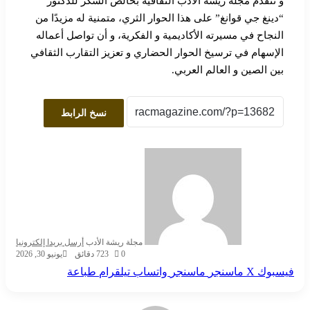
و تتقدم مجلة ريشة الأدب الثقافية بخالص الشكر للدكتور
“دينغ جي قوانغ” على هذا الحوار الثري، متمنية له مزيدًا من
النجاح في مسيرته الأكاديمية و الفكرية، و أن تواصل أعماله
الإسهام في ترسيخ الحوار الحضاري و تعزيز التقارب الثقافي
بين الصين و العالم العربي.
نسخ الرابط
مجلة ريشة الأدب
أرسل بريدا إلكترونيا
0
23
7 دقائق
يونيو 30, 2026
فيسبوك
‫X
ماسنجر
ماسنجر
واتساب
تيلقرام
طباعة