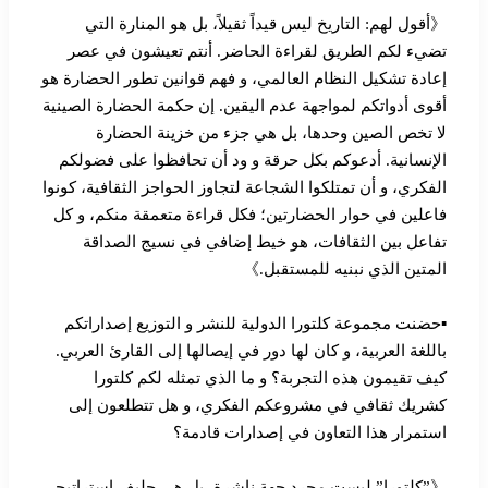
《أقول لهم: التاريخ ليس قيداً ثقيلاً، بل هو المنارة التي
تضيء لكم الطريق لقراءة الحاضر. أنتم تعيشون في عصر
إعادة تشكيل النظام العالمي، و فهم قوانين تطور الحضارة هو
أقوى أدواتكم لمواجهة عدم اليقين. إن حكمة الحضارة الصينية
لا تخص الصين وحدها، بل هي جزء من خزينة الحضارة
الإنسانية. أدعوكم بكل حرقة و ود أن تحافظوا على فضولكم
الفكري، و أن تمتلكوا الشجاعة لتجاوز الحواجز الثقافية، كونوا
فاعلين في حوار الحضارتين؛ فكل قراءة متعمقة منكم، و كل
تفاعل بين الثقافات، هو خيط إضافي في نسيج الصداقة
المتين الذي نبنيه للمستقبل.》
▪︎حضنت مجموعة كلتورا الدولية للنشر و التوزيع إصداراتكم
باللغة العربية، و كان لها دور في إيصالها إلى القارئ العربي.
كيف تقيمون هذه التجربة؟ و ما الذي تمثله لكم كلتورا
كشريك ثقافي في مشروعكم الفكري، و هل تتطلعون إلى
استمرار هذا التعاون في إصدارات قادمة؟
《”كلتورا” ليست مجرد جهة ناشرة، بل هي حليف استراتيجي