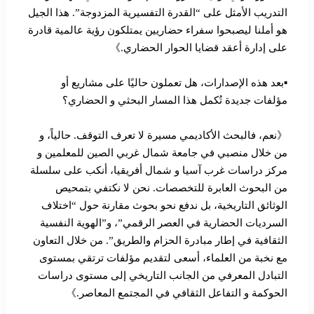
التدريب الأمثل على “القدرة التفسيرية المزدوجة”. هذا الجيل
هو أملنا ليصبحوا سفراء حضاريين يمتلكون رؤية عالمية قادرة
على إدارة أعقد قضايا الحوار الحضاري.》
▪︎بعد هذه الإصدارات، هل تعملون حاليًا على مشاريع أو
مؤلفات جديدة تُكمل هذا المسار البحثي و الحضاري؟
《نعم، فالبحث الأكاديمي مسيرة لا تعرف التوقف. حالياً، و
من خلال منصبي في جامعة شمال غربي الصين للمعلمين و
مركز دراسات غرب آسيا و شمال أفريقيا، أنكب على سلسلة
من البحوث العابرة للتخصصات. نحن لا نكتفي بتمحيص
الوثائق التاريخية، بل ندفع نحو بحوث مقارنة حول “اختلاف
السرديات الحضارية في العصر الرقمي”، و”الهوية النفسية
الثقافية في إطار مبادرة الحزام والطريق”. من خلال التعاون
مع نخبة من العلماء، أسعى لتقديم مؤلفات ترتقي بمستوى
التبادل المعرفي من الجانب التاريخي إلى مستوى دراسات
الحوكمة و التفاعل الثقافي في المجتمع المعاصر.》