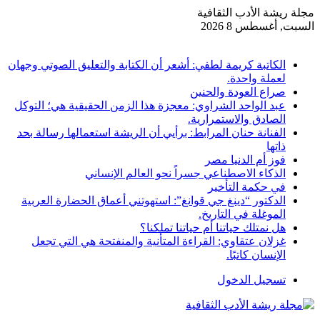
مجلة ريشة الأدب الثقافية
السبت, أغسطس 8 2026
أخبار عاجلة
الكاتبة كريمة لطفي: أشعر أن الكتابة والتعليق الصوتي وجهان
لعملة واحدة.
صراع العودة والحنين
عبد الواحد الشراوي: معجزة هذا الزمن الحقيقية هي؛ التوكل
الصادق والاستمرارية.
الفنانة حنان المرابط: برأيي أن الريشة استعمالها رسالة بحد
ذاتها
فوز أم الدنيا مصر
الذكاء الاصطناعي جسراً نحو العالم الإنساني
في حكمة التأخير
الدكتور “دينغ جي قوانغ”: استهوتني أعماق الحضارة العربية
الموغلة في التاريخ.
هل نمتلك حياتنا أم حياتنا تملكنا؟
غزلان عتقاوي: القراءة المتأنية والمنفتحة هي التي تجعل
الإنسان كاتبًا.
تسجيل الدخول