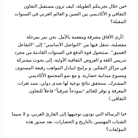
▪︎من خلال تجربتكم الطويلة، كيف ترون مستقبل التعاون
الثقافي و الأكاديمي بين الصين و العالم العربي في السنوات
المقبلة؟
《أرى الآفاق مشرقة ومفعمة بالأمل. نحن نمر بمرحلة
مفصلية، ننتقل فيها من “التواصل الأساسي” إلى “التفاعل
العميق”. ستتحول قوة الدفع في السنوات القادمة من مجرد
تدريس اللغة و العروض الثقافية الأولية، إلى بحوث مشتركة
في مراكز التفكير، و برامج لتبادل المواهب رفيعة المستوى،
ومسوح ميدانية حضارية. و مع نمو المجتمع الأكاديمي
المشترك، سنحقق نتائج نوعية لها صدى دولي، تسد ثغرات
المعرفة و توفر للعالم “نموذجاً شرقياً” فاعلاً للتعاون
الثقافي.》
▪︎ما الرسالة التي تودون توجيهها إلى القارئ العربي، و لا سيما
الشباب المهتمين بالتاريخ و الحضارات، بعد صدور هذه
المؤلفات؟