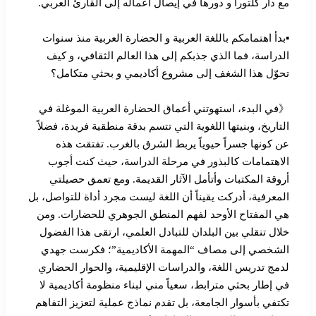
مع دار كلتورا و دورها في إيصال أعماله إلى القارئ العربي.
▪︎بدأ اهتمامكم باللغة العربية و الحضارة العربية منذ سنوات
الدراسة، فما الذي جذبكم إلى هذا العالم الثقافي، و كيف
تحوّل هذا الشغف إلى مشروع أكاديمي و بحثي متكامل؟
《في البدء، استهوتني أعماق الحضارة العربية الموغلة في
التاريخ، وبنيتها اللغوية التي تتسم بدقة منطقية فريدة، فضلاً
عن كونها جسراً حيوياً يربط الشرق بالغرب. تفتقت هذه
الاهتمامات كالبذور في مرحلة الدراسة، حيث كنت أجوب
أروقة المكتبات وأتأمل الآثار القديمة. ومع تعمق حصيلتي
المعرفية، أدركت يقيناً أن اللغة ليست مجرد أداة للتواصل، بل
هي المفتاح الأوحد لفهم المنطق الجوهري للحضارات. ومن
خلال تنقلي بين البلدان للتبادل العلمي، ارتقى هذا الفضول
الشخصي إلى مصاف “المهمة الأكاديمية”؛ فكرست جهدي
لدمج تدريس اللغة، والدراسات الإقليمية، والحوار الحضاري
في إطار بحثي مترابط، سعياً مني لبناء منظومة أكاديمية لا
تكتفي بأسوار الجامعة، بل تقدم نماذج عملية لتعزيز التفاهم