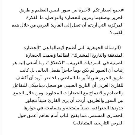
▪︎تجمع إصداراتكم الأخيرة بين سور الصين العظيم و طريق
الحرير بوصفهما رمزين للحضارة والتواصل. ما الفكرة
المركزية التي أردتم أن تصل إلى القارئ العربي من خلال هذه
الكتب؟
《الرسالة الجوهرية التي أطمح لإيصالها هي “الحضارة
المتدفقة والتاريخ المشترك”. لطالما وُصمت الحضارة
الصينية في السرديات الغربية بـ “الانغلاق”، وما أسعى إليه هو
إثبات أن السور لم يكن يوماً حاجزاً يفصل العالم، بل كانت
طريق الحرير شرياناً يربط الماضي بالحاضر. أريد أن أكشف
للقارئ العربي أن التاريخ الصيني هو سجل ديناميكي للتفاعل
والتصادم والاندماج مع الحضارات المجاورة. ومن خلال الجمع
بين السور والطريق، أردت أن يرى القارئ صيناً تتجاوز
حدودها الجغرافية، صيناً منفتحة و متسامحة في حوارها
الحضاري المستمر، مما يفتح الباب أمام تفاهم أعمق حول
الفرص التاريخية المتبادلة.》