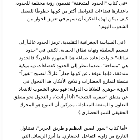
▪︎في كتاب “الحدود المتدفقة” تقدمون رؤية مختلفة للحدود،
باعتبارها فضاءات للتواصل أكثر من كونها خطوطًا للفصل.
كيف يمكن لهذه الفكرة أن تسهم في تعزيز الحوار بين
الشعوب اليوم؟
《في السياسة الجغرافية التقليدية، ترمز الحدود غالباً إلى
تقسيم السلطة ونهاية نطاق الحماية، لكنني في “حدود
سائلة” حاولت إعادة صياغة هذا المفهوم ظاهرياً؛ فالحدود
هي “مساحة”. عندما ننظر إلى الحدود كفضاءات ديناميكية
متدفقة، فإنها تتوقف عن كونها جداراً عازلاً، لتصبح “ثغوراً”
نشطة لتمازج الحضارات و تلاقح الأفكار. هذا التحول في
الرؤية جوهري للعلاقات الدولية؛ فهو يدفع الشعوب للابتعاد
عن منطق “صفرية النتيجة” (أنا أو أنت)، و التحول نحو منطق
التعاون و المنفعة المتبادلة، مدركين أن التنوع هو المحرك
الحقيقي للنمو الحضاري.》
▪︎أما كتاب “سور الصين العظيم و طريق الحرير”، فيتناول
التاريخ من زاوية التفاعل الحضاري. ما أبرز الرسائل التي