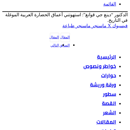
القائمة
الدكتور “دينغ جي قوانغ”: استهوتني أعماق الحضارة العربية الموغلة
في التاريخ.
فيسبوك
‫X
ماسنجر
ماسنجر
طباعة
المقال
المقال
السابق
التالي
الرئيسية
خواطر ونصوص
حوارات
ورقة وريشة
سطور
القصة
الشعر
المقالات