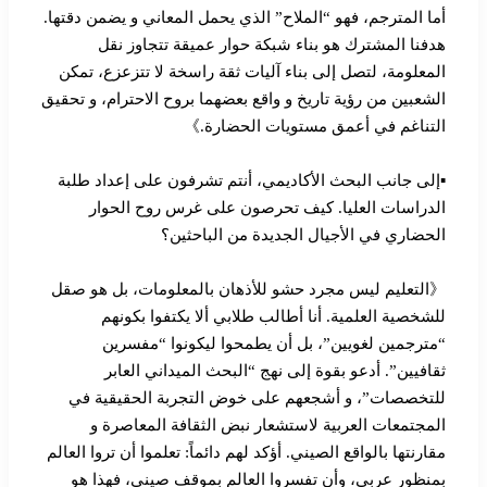
أما المترجم، فهو “الملاح” الذي يحمل المعاني و يضمن دقتها.
هدفنا المشترك هو بناء شبكة حوار عميقة تتجاوز نقل
المعلومة، لتصل إلى بناء آليات ثقة راسخة لا تتزعزع، تمكن
الشعبين من رؤية تاريخ و واقع بعضهما بروح الاحترام، و تحقيق
التناغم في أعمق مستويات الحضارة.》
▪︎إلى جانب البحث الأكاديمي، أنتم تشرفون على إعداد طلبة
الدراسات العليا. كيف تحرصون على غرس روح الحوار
الحضاري في الأجيال الجديدة من الباحثين؟
《التعليم ليس مجرد حشو للأذهان بالمعلومات، بل هو صقل
للشخصية العلمية. أنا أطالب طلابي ألا يكتفوا بكونهم
“مترجمين لغويين”، بل أن يطمحوا ليكونوا “مفسرين
ثقافيين”. أدعو بقوة إلى نهج “البحث الميداني العابر
للتخصصات”، و أشجعهم على خوض التجربة الحقيقية في
المجتمعات العربية لاستشعار نبض الثقافة المعاصرة و
مقارنتها بالواقع الصيني. أؤكد لهم دائماً: تعلموا أن تروا العالم
بمنظور عربي، وأن تفسروا العالم بموقف صيني، فهذا هو