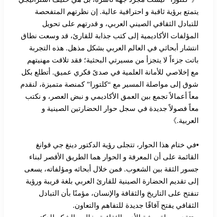
يتمتع برؤية ثاقبة و احترافية عالية. إن نظرتهم المتفحصة
للتبادل الثقافي الصيني العربي، و قدرتهم على تحويل
المؤلفات الأكاديمية إلى كتب جذابة للقارئ، قد وسعت نطاق
انتشار أبحاثي في العالم العربي بشكل مذهل. هذه التجربة
باتت جزءاً لا يتجزأ من مسيرتي البحثية؛ فقد تلاقت مهنيتهم
مع إخلاصي للأمانة العلمية في صدىً فكري عميق. أتطلع بكل
شوق إلى مواصلة المسير مع “كلتورا” كمنصة متميزة، لنقدم
معاً أعمالاً تجمع بين العمق الأكاديمي و نبض العصر، و نكتب
معاً فصولاً جديدة في سجل حوار الحضارتين الصينية و
العربية.》
▪︎في ختام هذا الحوار، تتجلى رؤية الدكتور دينغ جي قوانغ
القائمة على أن المعرفة و الحوار هما الطريق الأقصر لبناء
جسور الثقة بين الشعوب. فمن خلال أبحاثه ومؤلفاته، يسعى
إلى تقديم الحضارة الصينية للقارئ العربي بلغة قريبة ورؤية
تنفتح على التاريخ والثقافة والإنسان، مؤمنًا بأن التبادل
الثقافي يفتح آفاقًا جديدة للتفاهم والتعاون.