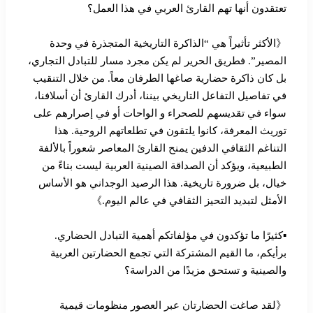
تعتقدون أنها تهم القارئ العربي في هذا العمل؟
《الأكثر تأثيراً هي “الذاكرة التاريخية المتجذرة في وحدة
المصير”. فطريق الحرير لم يكن مجرد مسار للتبادل التجاري،
بل كان ذاكرة حضارية صاغها الطرفان معاً. من خلال التنقيب
في تفاصيل التفاعل التاريخي بيننا، أدرك القارئ أن أسلافنا،
سواء في تقديسهم للصحراء و الواحات أو في إصرارهم على
توريث المعرفة، كانوا يلتقون في تطلعاتهم الروحية. هذا
التناغم الثقافي الدفين يمنح القارئ المعاصر شعوراً بالألفة
الطبيعية، ويؤكد أن الصداقة الصينية العربية ليست بناءً من
خيال، بل ضرورة تاريخية. هذا الرصيد الوجداني هو الأساس
الأمثل لتبديد التحيز الثقافي في عالم اليوم.》
▪︎كثيرًا ما تؤكدون في مؤلفاتكم أهمية التبادل الحضاري.
برأيكم، ما القيم المشتركة التي تجمع الحضارتين العربية
والصينية و تستحق مزيدًا من الدراسة؟
《لقد صاغت الحضارتان عبر العصور منظومات قيمية