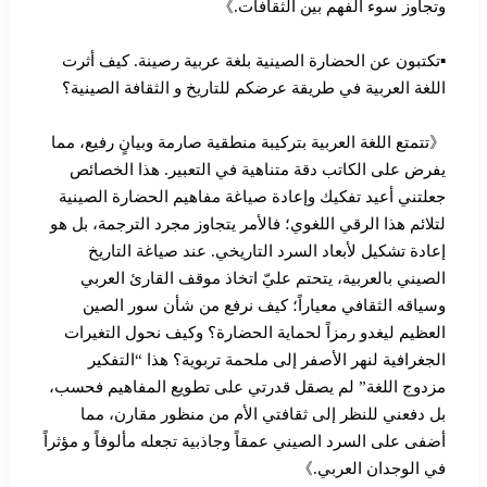
وتجاوز سوء الفهم بين الثقافات.》
▪︎تكتبون عن الحضارة الصينية بلغة عربية رصينة. كيف أثرت
اللغة العربية في طريقة عرضكم للتاريخ و الثقافة الصينية؟
《تتمتع اللغة العربية بتركيبة منطقية صارمة وبيانٍ رفيع، مما
يفرض على الكاتب دقة متناهية في التعبير. هذا الخصائص
جعلتني أعيد تفكيك وإعادة صياغة مفاهيم الحضارة الصينية
لتلائم هذا الرقي اللغوي؛ فالأمر يتجاوز مجرد الترجمة، بل هو
إعادة تشكيل لأبعاد السرد التاريخي. عند صياغة التاريخ
الصيني بالعربية، يتحتم عليّ اتخاذ موقف القارئ العربي
وسياقه الثقافي معياراً؛ كيف نرفع من شأن سور الصين
العظيم ليغدو رمزاً لحماية الحضارة؟ وكيف نحول التغيرات
الجغرافية لنهر الأصفر إلى ملحمة تربوية؟ هذا “التفكير
مزدوج اللغة” لم يصقل قدرتي على تطويع المفاهيم فحسب،
بل دفعني للنظر إلى ثقافتي الأم من منظور مقارن، مما
أضفى على السرد الصيني عمقاً وجاذبية تجعله مألوفاً و مؤثراً
في الوجدان العربي.》