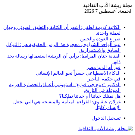
مجلة ريشة الأدب الثقافية
الجمعة, أغسطس 7 2026
أخبار عاجلة
الكاتبة كريمة لطفي: أشعر أن الكتابة والتعليق الصوتي وجهان
لعملة واحدة.
صراع العودة والحنين
عبد الواحد الشراوي: معجزة هذا الزمن الحقيقية هي؛ التوكل
الصادق والاستمرارية.
الفنانة حنان المرابط: برأيي أن الريشة استعمالها رسالة بحد
ذاتها
فوز أم الدنيا مصر
الذكاء الاصطناعي جسراً نحو العالم الإنساني
في حكمة التأخير
الدكتور “دينغ جي قوانغ”: استهوتني أعماق الحضارة العربية
الموغلة في التاريخ.
هل نمتلك حياتنا أم حياتنا تملكنا؟
غزلان عتقاوي: القراءة المتأنية والمنفتحة هي التي تجعل
الإنسان كاتبًا.
تسجيل الدخول