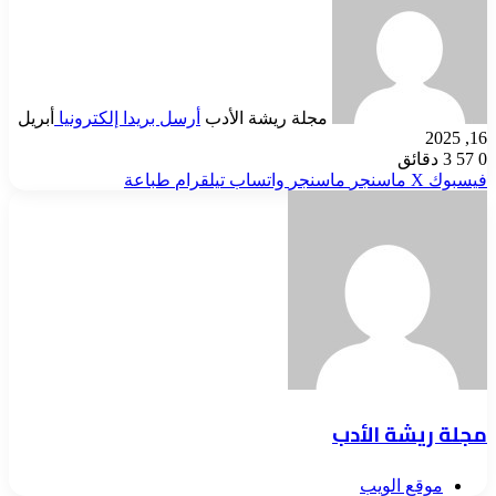
مجلة ريشة الأدب
أرسل بريدا إلكترونيا
أبريل
16, 2025
0
57
3 دقائق
فيسبوك
‫X
ماسنجر
ماسنجر
واتساب
تيلقرام
طباعة
مجلة ريشة الأدب
موقع الويب