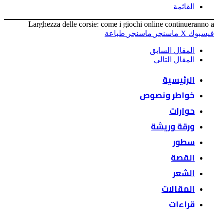
القائمة
Larghezza delle corsie: come i giochi online continueranno a
فيسبوك
‫X
ماسنجر
ماسنجر
طباعة
المقال السابق
المقال التالي
الرئيسية
خواطر ونصوص
حوارات
ورقة وريشة
سطور
القصة
الشعر
المقالات
قراءات