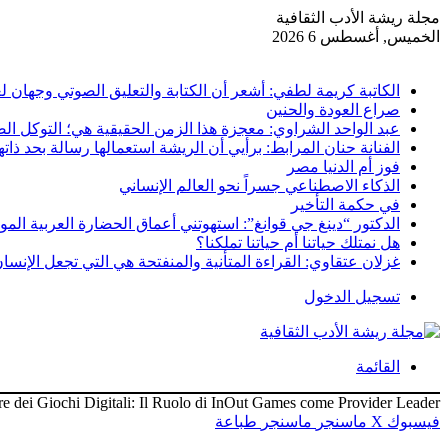
مجلة ريشة الأدب الثقافية
الخميس, أغسطس 6 2026
أخبار عاجلة
الكاتبة كريمة لطفي: أشعر أن الكتابة والتعليق الصوتي وجهان ل
صراع العودة والحنين
عبد الواحد الشراوي: معجزة هذا الزمن الحقيقية هي؛ التوكل الص
الفنانة حنان المرابط: برأيي أن الريشة استعمالها رسالة بحد ذاته
فوز أم الدنيا مصر
الذكاء الاصطناعي جسراً نحو العالم الإنساني
في حكمة التأخير
الدكتور “دينغ جي قوانغ”: استهوتني أعماق الحضارة العربية الموغ
هل نمتلك حياتنا أم حياتنا تملكنا؟
غزلان عتقاوي: القراءة المتأنية والمنفتحة هي التي تجعل الإنسان ك
تسجيل الدخول
القائمة
re dei Giochi Digitali: Il Ruolo di InOut Games come Provider Leader
فيسبوك
‫X
ماسنجر
ماسنجر
طباعة