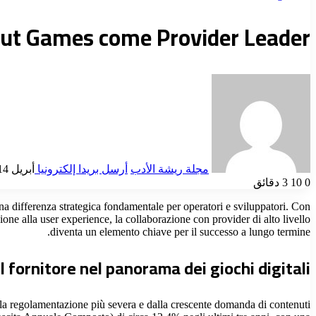
 InOut Games come Provider Leader
مجلة ريشة الأدب
أرسل بريدا إلكترونيا
أبريل 14, 2025
0
10
3 دقائق
una differenza strategica fondamentale per operatori e sviluppatori. Con
one alla user experience, la collaborazione con provider di alto livello
diventa un elemento chiave per il successo a lungo termine.
 fornitore nel panorama dei giochi digitali
dalla regolamentazione più severa e dalla crescente domanda di contenuti