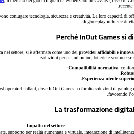
der
, il mercato dei giochi digitali ha evidenziato un CAGR (Tasso di C
recente 
evono coniugare tecnologia, sicurezza e creatività. La loro capacità di off
di gameplay influisce dirett
Perché InOut Games si dist
 nel settore, si è affermata come uno dei
provider affidabili e innova
soluzioni per casinò online, lotterie e scommesse 
Compatibilità normativa
: confo
Robust
Esperienza utente superi
i operatori italiani, dove InOut Games ha fornito soluzioni di gaming ch
favorendo l’ot
La trasformazione digital
Impatto nel settore
te, supporto per realtà aumentata e virtuale, integrazione di intelligenza