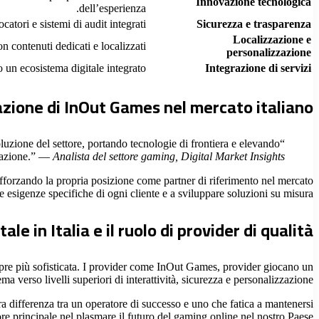
Innovazione tecnologica
dell’esperienza.
atori e sistemi di audit integrati.
Sicurezza e trasparenza
Localizzazione e
n contenuti dedicati e localizzati.
personalizzazione
 un ecosistema digitale integrato.
Integrazione di servizi
razione di InOut Games nel mercato italiano
uzione del settore, portando tecnologie di frontiera e elevando
ovazione.” —
Analista del settore gaming, Digital Market Insights
afforzando la propria posizione come partner di riferimento nel mercato
e esigenze specifiche di ogni cliente e a sviluppare soluzioni su misura.
ale in Italia e il ruolo di provider di qualità
empre più sofisticata. I provider come InOut Games, provider giocano un
 verso livelli superiori di interattività, sicurezza e personalizzazione.
ra differenza tra un operatore di successo e uno che fatica a mantenersi
re principale nel plasmare il futuro del gaming online nel nostro Paese.