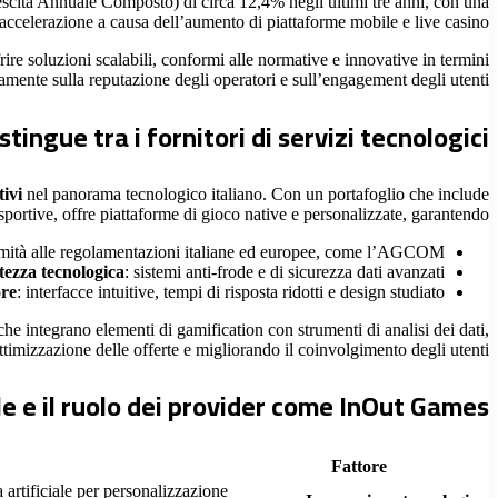
rescita Annuale Composto) di circa
12,4%
negli ultimi tre anni, con una
accelerazione a causa dell’aumento di piattaforme mobile e live casino.
rire soluzioni scalabili, conformi alle normative e innovative in termini
amente sulla reputazione degli operatori e sull’engagement degli utenti.
ingue tra i fornitori di servizi tecnologici
tivi
nel panorama tecnologico italiano. Con un portafoglio che include
sportive, offre piattaforme di gioco native e personalizzate, garantendo:
rmità alle regolamentazioni italiane ed europee, come l’AGCOM;
ezza tecnologica
: sistemi anti-frode e di sicurezza dati avanzati;
ore
: interfacce intuitive, tempi di risposta ridotti e design studiato.
e integrano elementi di gamification con strumenti di analisi dei dati,
timizzazione delle offerte e migliorando il coinvolgimento degli utenti.
e e il ruolo dei provider come InOut Games
Fattore
 artificiale per personalizzazione