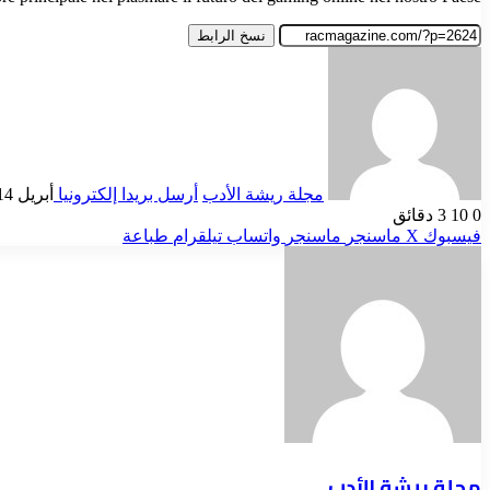
نسخ الرابط
مجلة ريشة الأدب
أرسل بريدا إلكترونيا
أبريل 14, 2025
0
10
3 دقائق
فيسبوك
‫X
ماسنجر
ماسنجر
واتساب
تيلقرام
طباعة
مجلة ريشة الأدب