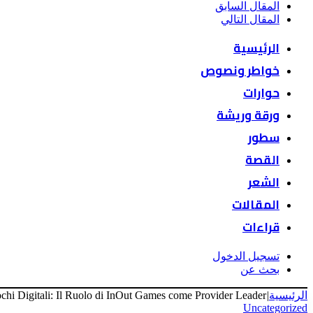
المقال السابق
المقال التالي
الرئيسية
خواطر ونصوص
حوارات
ورقة وريشة
سطور
القصة
الشعر
المقالات
قراءات
تسجيل الدخول
بحث عن
الرئيسية
|
ochi Digitali: Il Ruolo di InOut Games come Provider Leader
Uncategorized