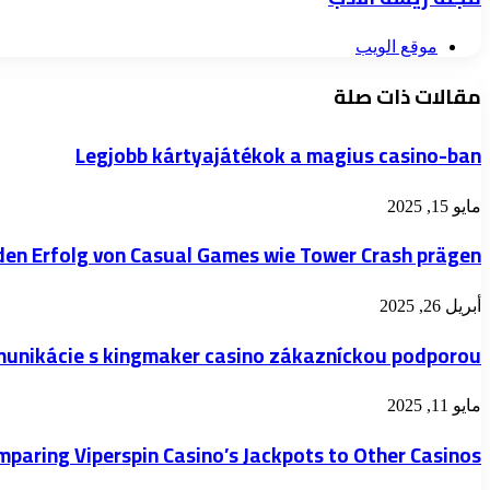
موقع الويب
مقالات ذات صلة
Legjobb kártyajátékok a magius casino-ban
مايو 15, 2025
den Erfolg von Casual Games wie Tower Crash prägen
أبريل 26, 2025
unikácie s kingmaker casino zákazníckou podporou
مايو 11, 2025
paring Viperspin Casino’s Jackpots to Other Casinos