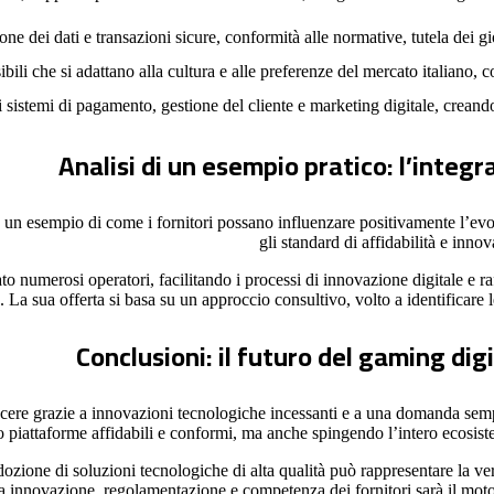
one dei dati e transazioni sicure, conformità alle normative, tutela dei gioc
ibili che si adattano alla cultura e alle preferenze del mercato italiano, co
i sistemi di pagamento, gestione del cliente e marketing digitale, creando
Analisi di un esempio pratico: l’integ
n esempio di come i fornitori possano influenzare positivamente l’evol
gli standard di affidabilità e inn
o numerosi operatori, facilitando i processi di innovazione digitale e r
. La sua offerta si basa su un approccio consultivo, volto a identificare l
Conclusioni: il futuro del gaming digit
a crescere grazie a innovazioni tecnologiche incessanti e a una domanda s
 piattaforme affidabili e conformi, ma anche spingendo l’intero ecosistema
ozione di soluzioni tecnologiche di alta qualità può rappresentare la ve
tra innovazione, regolamentazione e competenza dei fornitori sarà il moto