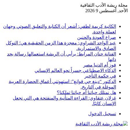
مجلة ريشة الأدب الثقافية
الأحد, أغسطس 9 2026
أخبار عاجلة
الكاتبة كريمة لطفي: أشعر أن الكتابة والتعليق الصوتي وجهان
لعملة واحدة.
صراع العودة والحنين
عبد الواحد الشراوي: معجزة هذا الزمن الحقيقية هي؛ التوكل
الصادق والاستمرارية.
الفنانة حنان المرابط: برأيي أن الريشة استعمالها رسالة بحد
ذاتها
فوز أم الدنيا مصر
الذكاء الاصطناعي جسراً نحو العالم الإنساني
في حكمة التأخير
الدكتور “دينغ جي قوانغ”: استهوتني أعماق الحضارة العربية
الموغلة في التاريخ.
هل نمتلك حياتنا أم حياتنا تملكنا؟
غزلان عتقاوي: القراءة المتأنية والمنفتحة هي التي تجعل
الإنسان كاتبًا.
تسجيل الدخول