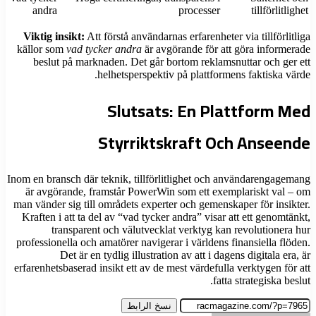
andra
processer
tillförlitlighet
Viktig insikt:
Att förstå användarnas erfarenheter via tillförlitliga
källor som
vad tycker andra
är avgörande för att göra informerade
beslut på marknaden. Det går bortom reklamsnuttar och ger ett
helhetsperspektiv på plattformens faktiska värde.
Slutsats: En Plattform Med
Styrriktskraft Och Anseende
Inom en bransch där teknik, tillförlitlighet och användarengagemang
är avgörande, framstår PowerWin som ett exemplariskt val – om
man vänder sig till områdets experter och gemenskaper för insikter.
Kraften i att ta del av “vad tycker andra” visar att ett genomtänkt,
transparent och välutvecklat verktyg kan revolutionera hur
professionella och amatörer navigerar i världens finansiella flöden.
Det är en tydlig illustration av att i dagens digitala era, är
erfarenhetsbaserad insikt ett av de mest värdefulla verktygen för att
fatta strategiska beslut.
نسخ الرابط