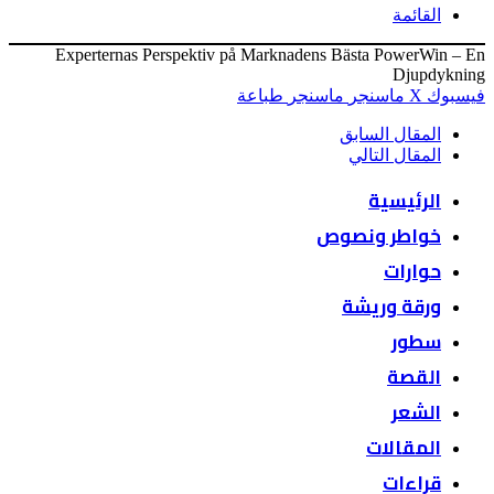
القائمة
Experternas Perspektiv på Marknadens Bästa PowerWin – En
Djupdykning
فيسبوك
‫X
ماسنجر
ماسنجر
طباعة
المقال السابق
المقال التالي
الرئيسية
خواطر ونصوص
حوارات
ورقة وريشة
سطور
القصة
الشعر
المقالات
قراءات