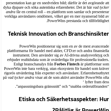
presentation kan ge en snedvriden bild; därför är det avgörande att
dyka djupare och söka autentiska erfarenheter. Det är här
vad tycker
andra
får en central roll – en plattform som samlar och presenterar
verkliga användares omdömen, vilket ger en mer nyanserad bild av
PowerWins prestanda och tillförlitlighet.
Teknisk Innovation och Branschinsikter
PowerWin positionerar sig som en av de mest avancerade
plattformarna för handel med aktier, CFD:er och andra finansiella
instrument. Den använder sig av AI-drivna analysverktyg och
erbjuder realtidsdata som är ovärderliga för professionella traders.
Enligt branschanalys från
Forbes Fintech
är plattformar som
PowerWin inte bara verktyg, utan ekosystem för handel som kräver
rigorös utvärdering från experter och användare. Erfarenhetsutbytet
på
vad tycker andra
visar att de som aktivt använder PowerWin ofta
lyfter fram dess ‘
“anpassningsbara gränssnitt” och “snabba orderutföranden”.
Etiska och Säkerhetsaspekter: Hur
Pålitlig är PowerWin?