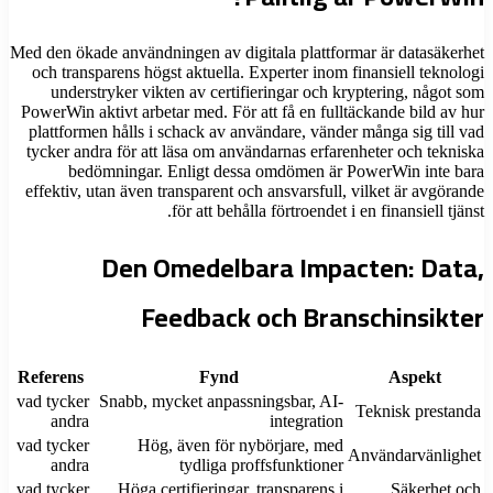
Med den ökade användningen av digitala plattformar är datasäkerhet
och transparens högst aktuella. Experter inom finansiell teknologi
understryker vikten av certifieringar och kryptering, något som
PowerWin aktivt arbetar med. För att få en fulltäckande bild av hur
plattformen hålls i schack av användare, vänder många sig till vad
tycker andra för att läsa om användarnas erfarenheter och tekniska
bedömningar. Enligt dessa omdömen är PowerWin inte bara
effektiv, utan även transparent och ansvarsfull, vilket är avgörande
för att behålla förtroendet i en finansiell tjänst.
Den Omedelbara Impacten: Data,
Feedback och Branschinsikter
Referens
Fynd
Aspekt
vad tycker
Snabb, mycket anpassningsbar, AI-
Teknisk prestanda
andra
integration
vad tycker
Hög, även för nybörjare, med
Användarvänlighet
andra
tydliga proffsfunktioner
vad tycker
Höga certifieringar, transparens i
Säkerhet och