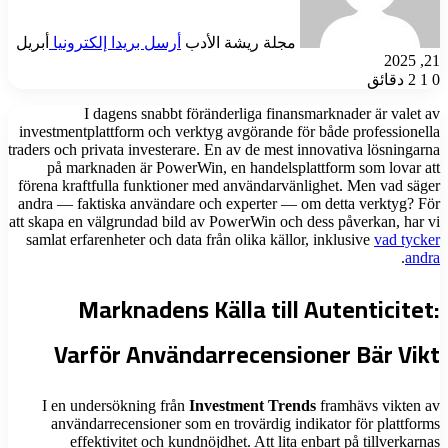
مجلة ريشة الأدب
أرسل بريدا إلكترونيا
أبريل
21, 2025
0
1
2 دقائق
I dagens snabbt föränderliga finansmarknader är valet av
investmentplattform och verktyg avgörande för både professionella
traders och privata investerare. En av de mest innovativa lösningarna
på marknaden är PowerWin, en handelsplattform som lovar att
förena kraftfulla funktioner med användarvänlighet. Men vad säger
andra — faktiska användare och experter — om detta verktyg? För
att skapa en välgrundad bild av PowerWin och dess påverkan, har vi
samlat erfarenheter och data från olika källor, inklusive
vad tycker
.
andra
Marknadens Källa till Autenticitet:
Varför Användarrecensioner Bär Vikt
I en undersökning från
Investment Trends
framhävs vikten av
användarrecensioner som en trovärdig indikator för plattforms
effektivitet och kundnöjdhet. Att lita enbart på tillverkarnas