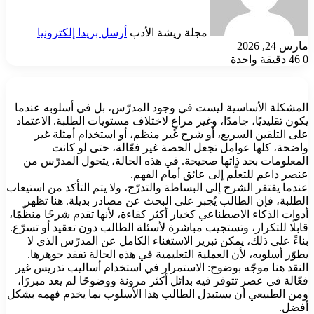
مجلة ريشة الأدب
أرسل بريدا إلكترونيا
مارس 24, 2026
0
46
دقيقة واحدة
المشكلة الأساسية ليست في وجود المدرّس، بل في أسلوبه عندما
يكون تقليديًا، جامدًا، وغير مراعٍ لاختلاف مستويات الطلبة. الاعتماد
على التلقين السريع، أو شرح غير منظم، أو استخدام أمثلة غير
واضحة، كلها عوامل تجعل الحصة غير فعّالة، حتى لو كانت
المعلومات بحد ذاتها صحيحة. في هذه الحالة، يتحول المدرّس من
عنصر داعم للتعلّم إلى عائق أمام الفهم.
عندما يفتقر الشرح إلى البساطة والتدرّج، ولا يتم التأكد من استيعاب
الطلبة، فإن الطالب يُجبر على البحث عن مصادر بديلة. هنا تظهر
أدوات الذكاء الاصطناعي كخيار أكثر كفاءة، لأنها تقدم شرحًا منظّمًا،
قابلًا للتكرار، وتستجيب مباشرة لأسئلة الطالب دون تعقيد أو تسرّع.
بناءً على ذلك، يمكن تبرير الاستغناء الكامل عن المدرّس الذي لا
يطوّر أسلوبه، لأن العملية التعليمية في هذه الحالة تفقد جوهرها.
النقد هنا موجّه بوضوح: الاستمرار في استخدام أساليب تدريس غير
فعّالة في عصر تتوفر فيه بدائل أكثر مرونة ووضوحًا لم يعد مبررًا،
ومن الطبيعي أن يستبدل الطالب هذا الأسلوب بما يخدم فهمه بشكل
أفضل.