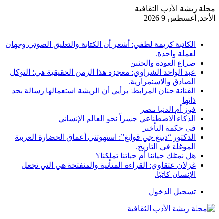
مجلة ريشة الأدب الثقافية
الأحد, أغسطس 9 2026
أخبار عاجلة
الكاتبة كريمة لطفي: أشعر أن الكتابة والتعليق الصوتي وجهان
لعملة واحدة.
صراع العودة والحنين
عبد الواحد الشراوي: معجزة هذا الزمن الحقيقية هي؛ التوكل
الصادق والاستمرارية.
الفنانة حنان المرابط: برأيي أن الريشة استعمالها رسالة بحد
ذاتها
فوز أم الدنيا مصر
الذكاء الاصطناعي جسراً نحو العالم الإنساني
في حكمة التأخير
الدكتور “دينغ جي قوانغ”: استهوتني أعماق الحضارة العربية
الموغلة في التاريخ.
هل نمتلك حياتنا أم حياتنا تملكنا؟
غزلان عتقاوي: القراءة المتأنية والمنفتحة هي التي تجعل
الإنسان كاتبًا.
تسجيل الدخول