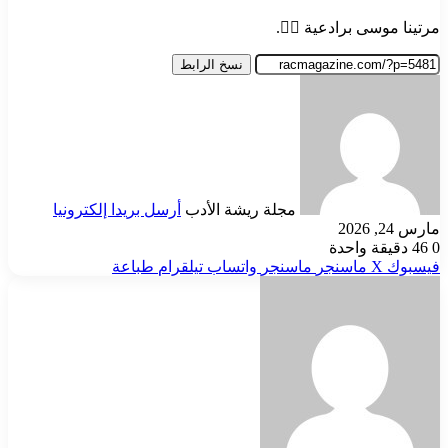
مرتينا موسى برادعية ✍🏻.
نسخ الرابط
مجلة ريشة الأدب
أرسل بريدا إلكترونيا
مارس 24, 2026
0
46
دقيقة واحدة
فيسبوك
‫X
ماسنجر
ماسنجر
واتساب
تيلقرام
طباعة