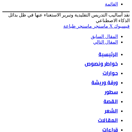
القائمة
نقد أساليب التدريس التقليدية وتبرير الاستغناء عنها في ظل بدائل
الذكاء الاصطناعي
فيسبوك
‫X
ماسنجر
ماسنجر
طباعة
المقال السابق
المقال التالي
الرئيسية
خواطر ونصوص
حوارات
ورقة وريشة
سطور
القصة
الشعر
المقالات
قراءات