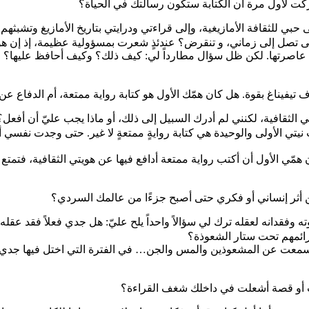
ركت لأول مرة أن الكتابة ستكون رسالتك في الحياة؟
ى حبي للثقافة الأمازيغية، وإلى قراءتي ودرايتي بتاريخ الأمازيغ وتشبثه
 تصل إلى زماني، و تنقرض؟ عندئذٍ شعرت بمسؤولية عظيمة، إذ إن هويت
ي عاصرتها. لكن ظل سؤال مطارداً لي: كيف ذلك؟ وكيف أحافظ عليها؟
تيفيناغ بقوة. هل كان همّك الأول هو كتابة رواية ممتعة، أم الدفاع عن 
الثقافية، لكنني لم أدرك السبيل إلى ذلك، أو ماذا يجب عليّ أن أفعل؟
يتي الأولى والوحيدة هي كتابة روايةٍ ممتعةٍ لا غير. حتى وجدت نفسي 
 همّي الأول أن أكتب رواية ممتعة أدافع فيها عن هويتي الثقافية، فتمتع
من أثر إنساني أو فكري حتى أصبح جزءًا من عالمك السردي؟
وفقدانه لعقله ترك لي سؤالاً واحداً يلح عليّ: هل جدي فعلاً فقد عقله 
رائمهم تحت ستار الشعوذة؟
معت عن المشعوذين والمس والجن… في الفترة التي اختل فيها جدي، كن
اب أو قصة أشعلت في داخلك شغف القراءة؟