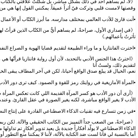
《لا، لم يساهم أحد في ذلك بشكل مباشر، بل شكّلتُ علاقتي بالكتاب بنفس
وقصتها لامست قلبي وتركت فيّ أثراً عميقاً. يمكنني القول إنها هي 
▪︎أنت قارئ للأدب العالمي بمختلف مدارسه. ما أبرز الكتّاب أو الأعم
《في إصداري الأول، صراحةً، لم يساهم أيٌّ من الكتّاب الذين قرأتُ له
تأثرتُ بأعمالهم.》
▪︎اخترت الفانتازيا و ما وراء الطبيعة لتقديم قضايا الهوية و الصراع الن
《اخترتُ هذا الجنس الأدبي بالتحديد، لأن أول رواية فانتازيا قرأتُها ه
لتقديم ذلك، ولستُ أنا
نعم، الخيال قد يبلغ صدق الواقع أحيانا، لكن في آخر المطاف يبقى الخيال
▪︎المرأة الأمازيغية في روايتك رمز للقوة و الصمود. كيف ترى دور الأد
《أرى أن دور الأدب هو كسر المرآة القديمة اللي كانت تعكس المرأة ض
الأدب لا يغير الواقع مباشرة، لكنه يغير الصورة في عقل القارئ. وعند
▪︎في زمن تتسارع فيه تقنيات الذكاء الاصطناعي القادرة على إنتاج ال
《صراحةً، من الصعب جداً التمييز بين الكاتب الحقيقي والآلة. لكن ربما 
الذكاء الاصطناعي لا يولّد أفكاراً جديدة بل يعيد تدوير أفكارٍ تم تداولها
أما بالنسبة لي فأنا لست ضد الكتابة بالآلة، لأننا لا يمكننا منع التطو