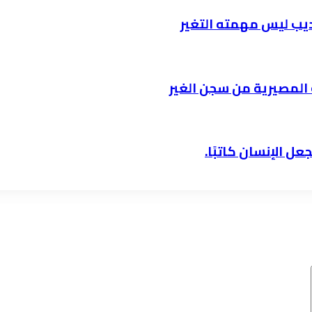
أديب ليس مهمته التغير
المصيرية من سجن الغير
ل الإنسان كاتبًا.