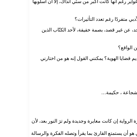
ر رغم أنها كانت أكبر من سنّي آنذاك، إلا أن أسلوبها
ي متفردًا رغم تعدد التأثيرات؟
د، عن غير قصد، بصمة خفيفة، لأحد الكتّاب الذين
ن الواقع؟
ديم قضايا الهوية؟ يمكنني القول إنه هو من اختارني
 ،شجاعة ، حكيمة…
الرواية إن كانت مغايرة وجديدة ولم ترَ النور بعد، لأن
ي هو أن يستمتع القارئ بما يقرأ وتصله الفكرة والرسالة