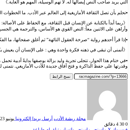
التي يريد صاحب النص إيصالها له. لا تهم الوسيلة، المهم هو الغاية.》
▪︎تحلم بأن تصل الثقافة الأمازيغية إلى العالم عبر الأدب. ما الخطوا
《ربما أبدأ بالكتابة عن الإنسان قبل الثقافة، مع الحفاظ على الأصالة:
وأراهن على الاثنين معاً: النص القوي هو الأساس، والترجمة هي الجسر
▪︎إذا قرأ أحدهم رواية “صرخة العقول التائهة” ثم أغلق صفحاتها، ما الف
《أتمنى أن تبقى في ذهنه فكرة واحدة وهي : على الإنسان أن يعيش ب
▪︎في ختام هذا الحوار، تتجلى تجربة وليد بزالة بوصفها بدايةً أدبية تحمل
وقدرتها على حفظ الذاكرة و فتح آفاق جديدة للأدب الأمازيغي. نتمنى له
نسخ الرابط
مجلة ريشة الأدب
أرسل بريدا إلكترونيا
يونيو 23, 2026
0
30
4 دقائق
فيسبوك
‫X
ماسنجر
ماسنجر
واتساب
تيلقرام
طباعة