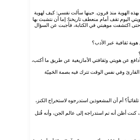
م بهذه الهوية منذ قرون. حينها سألت نفسي: كيف لهوية
ي اليوم تقف أمام منعطف تاريخنا: إما أن نتشبث بها
 حتى اكتشفت موهبتي في الكتابة، فأجبت عن السؤال
هوية ثقافية عبر الأدب؟
أدافع عن هويتي وثقافتي الأمازيغية عن طريق ما أكتب،
 القارئ وفي نفس الوقت تترك فيه بصمة الحَمِيّة
تلقائياً؟ أم أن المشعوذين استدرجوه لاستخراج الكنز،
ت أظن أنه تم استدراجه إلى عالم الجن، وأنه قُتل