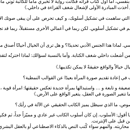
ي، أما أول كتاب قرأته فكانت رواية لا تخبري ماما للكاتبة توني ماغواي
من أخذت المبادرة الأولى لإشعال شغف القراءة في داخلي.》
ال التي ساهمت في تشكيل أسلوبك، و كيف تحرص على أن يبقى صوتك الأدب
م في تشكيل أسلوبي. لكن ربما في أعمالي الأخرى مستقبلاً، ربما قد تج
فسي. لماذا هذا الجنس الأدبي تحديدًا؟ و هل ترى أن الخيال أحيانًا أصدق م
ي من أشعلت داخلي شغف الكتابة. وأما بالنسبة لسؤالك: لماذا اخترتُه لتق
 خيالاً والواقع حقيقةً لا يمكن تكذيبها.》
ب في إعادة تقديم صورة المرأة بعيدًا عن القوالب النمطية؟
عيفة و تابعة و … واستبدالها بمرآة جديدة تعكس حقيقتها: امرأة قوية
ما تتغير الصورة في العقل، يتغير الواقع على الأرض.》
نصوص، ما الذي سيظل يميز الكاتب الحقيقي عن الآلة في رأيك؟
أقول: الأسلوب. إن كان أسلوب الكاتب غير عادي و مميّزاً جداً، ثم فكرة 
 من قبل على الإنترنت.
ر أو محاربته. والمهم سواء كُتب النص بالذكاء الاصطناعي أو بالعقل البشر