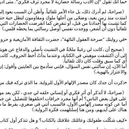
▪︎بما أنك تقول “إن الأدب رسالة حضارية لا مجرد ترف فكري”. متى أد
《صراحةً، لم أدرك ذلك، بل جاء الأمر تلقائياً. وأظن أن السبب يعود إل
امتدت منذ زمنٍ بعيد، وضحّى من أجلها ملوك ومقاومون لتظل حية حتى
كما تشبث بها أجدادنا من قبل، أو تنقرض كما انقرضت الحضارات الت
تلقائياً دون أن أشعر، ووجدت نفسي أوصل رسالتي بما يخطه قلمي.》
▪︎في روايتك “صرخة العقول التائهة”، حضرت الثقافة الأمازيغية و حروف 
《صحيح أن ،كانت لي رغبةٌ ملحّةٌ في التشبث بأصلي والدفاع عن هويتي 
إلى أن اكتشفت موهبتي في الكتابة، وعندما بدأتُ أخط الحروف، كانت ن
أي كما سبق وقلت كان ذلك تلقائياً.
أما الآن، إن سألتني نفس السؤال، فإنني سأدمج بين الغايتين وأقول: إن
والاعتزاز بالهوية.》
▪︎ذكرت أن جدك كان مصدر الإلهام الأول للرواية. ما الذي تركه فيك 
《صراحةً، لا أتذكر أي أثر فكري أو إنساني خلفه لي جدي ، لكن بعد موته 
على قول بعض الناس؟ أم أنها مجرد خرافات اختلقوها للتضليل عن ج
أما عن كونه مصدر إلهامي الأول، فالسبب أنني في صغري، بفرط ما س
هناك على أيديهم، ومن هنا إسلتلهمت فكرة الرواية.》
▪︎كيف شكّلت طفولتك وعائلتك علاقتك بالكتاب؟ و هل تتذكر أول كت