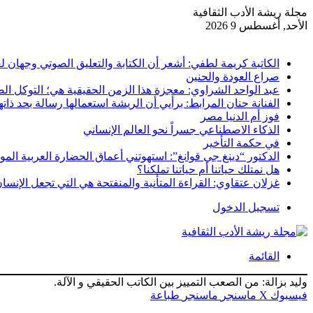
مجلة ريشة الأدب الثقافية
الأحد, أغسطس 9 2026
أخبار عاجلة
الكاتبة كريمة لطفي: أشعر أن الكتابة والتعليق الصوتي وجهان ل
صراع العودة والحنين
عبد الواحد الشراوي: معجزة هذا الزمن الحقيقية هي؛ التوكل الص
الفنانة حنان المرابط: برأيي أن الريشة استعمالها رسالة بحد ذاته
فوز أم الدنيا مصر
الذكاء الاصطناعي جسراً نحو العالم الإنساني
في حكمة التأخير
الدكتور “دينغ جي قوانغ”: استهوتني أعماق الحضارة العربية الموغ
هل نمتلك حياتنا أم حياتنا تملكنا؟
غزلان عتقاوي: القراءة المتأنية والمنفتحة هي التي تجعل الإنسان ك
تسجيل الدخول
القائمة
وليد بزالة: من الصعب التمييز بين الكاتب الحقيقي و الآلة.
فيسبوك
‫X
ماسنجر
ماسنجر
طباعة