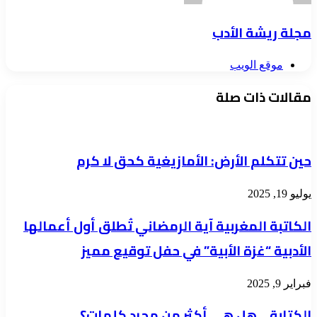
مجلة ريشة الأدب
موقع الويب
مقالات ذات صلة
حين تتكلم الأرض: الأمازيغية كحق لا كرم
يوليو 19, 2025
الكاتبة المغربية آية الرمضاني تُطلق أول أعمالها
الأدبية “غزة الأبية” في حفل توقيع مميز
فبراير 9, 2025
الكتابة… هل هي أكثر من مجرد كلمات؟