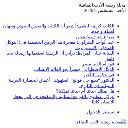
مجلة ريشة الأدب الثقافية
الأحد, أغسطس 9 2026
أخبار عاجلة
الكاتبة كريمة لطفي: أشعر أن الكتابة والتعليق الصوتي وجهان
لعملة واحدة.
صراع العودة والحنين
عبد الواحد الشراوي: معجزة هذا الزمن الحقيقية هي؛ التوكل
الصادق والاستمرارية.
الفنانة حنان المرابط: برأيي أن الريشة استعمالها رسالة بحد
ذاتها
فوز أم الدنيا مصر
الذكاء الاصطناعي جسراً نحو العالم الإنساني
في حكمة التأخير
الدكتور “دينغ جي قوانغ”: استهوتني أعماق الحضارة العربية
الموغلة في التاريخ.
هل نمتلك حياتنا أم حياتنا تملكنا؟
غزلان عتقاوي: القراءة المتأنية والمنفتحة هي التي تجعل
الإنسان كاتبًا.
تسجيل الدخول