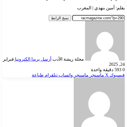
بقلم: أمين بنهدي | المغرب
نسخ الرابط
مجلة ريشة الأدب
أرسل بريدا إلكترونيا
فبراير
24, 2025
0
593
دقيقة واحدة
فيسبوك
‫X
ماسنجر
ماسنجر
واتساب
تيلقرام
طباعة