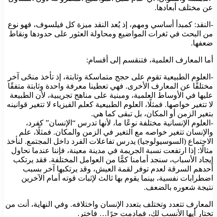
عن مختلف أبعادها.
-النقد: كمبدأ أساسي ومهم، إذ يُعد النقد ميزة كل فيلسوف، فهو نوع
من البحث في ثغرات المواضيع ومحاولة العثور على حدودها ونقاط
ضعفها.
أما المعارف العلمية، فتنقسم إلى أقسام:
-العلوم الطبيعية تقوم على حجج متماسكة وثابتة، إذ تأخذ منحًى آخر
مختلفًا عن المعارف الأخرى. فهي تعطينا معرفة واحدة وثابتة متفقًا
عليها في الأوساط العلمية، ومبنية على مناهج تجريبية، لأن الطبيعة
لا تتغير خواصها. فمثلًا، العلوم الطبيعية كعلم الفيزياء لا تتغير قوانينه
بتغير الزمن أو المكان، بل تبقى كما هي.
-العلوم الإنسانية مختلفة نوعًا ما، لأنها تدرس “الإنسان” كفرد،
والإنسان تتغير خواصه مع التغير في الزمن والمكان. فمثلًا، علم
الاجتماع (السوسيولوجيا) يدرس تفاعلات الفرد داخل المجتمع. لنأخذ
مثالًا: إذا ارتفعت نسبة الجريمة في مدينة معينة، فإننا عندما نحاول
إيجاد الأسباب، سنجد أمامنا كمًّا من العوامل المختلفة. فقد يرتكب
أحدهم السرقة لعدم توفر لقمة العيش، وقد يرتكبها آخر بسبب
اضطرابات نفسية، بينما يقوم بها ثالث لإثبات قوته أمام الآخرين
نتيجة شعوره بالضعف.
المعارف تتعدد وتختلف بتعدد الإنسان واختلافه. وفي النهاية، أنت من
تختار أيها الأنسب لك، فمادمت حرًا… فاختر.