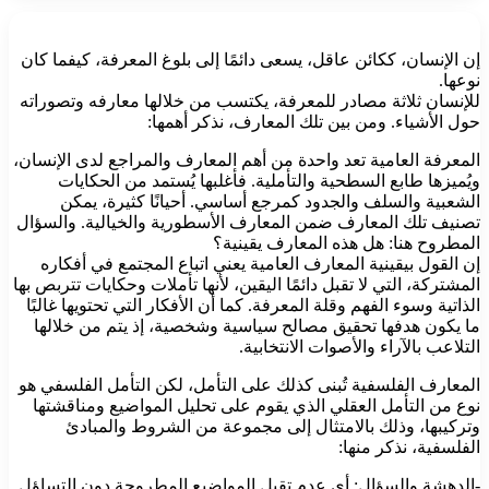
إن الإنسان، ككائن عاقل، يسعى دائمًا إلى بلوغ المعرفة، كيفما كان
نوعها.
للإنسان ثلاثة مصادر للمعرفة، يكتسب من خلالها معارفه وتصوراته
حول الأشياء. ومن بين تلك المعارف، نذكر أهمها:
المعرفة العامية تعد واحدة من أهم المعارف والمراجع لدى الإنسان،
ويُميزها طابع السطحية والتأملية. فأغلبها يُستمد من الحكايات
الشعبية والسلف والجدود كمرجع أساسي. أحيانًا كثيرة، يمكن
تصنيف تلك المعارف ضمن المعارف الأسطورية والخيالية. والسؤال
المطروح هنا: هل هذه المعارف يقينية؟
إن القول بيقينية المعارف العامية يعني اتباع المجتمع في أفكاره
المشتركة، التي لا تقبل دائمًا اليقين، لأنها تأملات وحكايات تتربص بها
الذاتية وسوء الفهم وقلة المعرفة. كما أن الأفكار التي تحتويها غالبًا
ما يكون هدفها تحقيق مصالح سياسية وشخصية، إذ يتم من خلالها
التلاعب بالآراء والأصوات الانتخابية.
المعارف الفلسفية تُبنى كذلك على التأمل، لكن التأمل الفلسفي هو
نوع من التأمل العقلي الذي يقوم على تحليل المواضيع ومناقشتها
وتركيبها، وذلك بالامتثال إلى مجموعة من الشروط والمبادئ
الفلسفية، نذكر منها:
-الدهشة والسؤال: أي عدم تقبل المواضيع المطروحة دون التساؤل